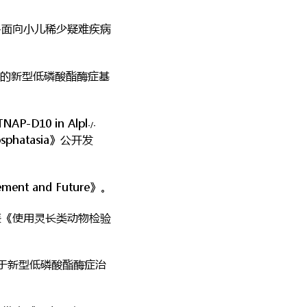
题 -面向小儿稀少疑难疾病
安全且有效的新型低磷酸酯酶症基
TNAP-D10 in Alpl
-/-
phosphatasia》公开发
ement and Future》。
，发表《使用灵长类动物检验
《关于新型低磷酸酯酶症治