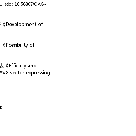
。
(
doi: 10.56367/OAG-
表《Development of
《Possibility of
fficacy and
AV8 vector expressing
: