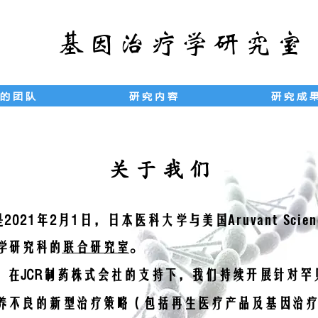
基因治疗学研究室
 的 团 队
研 究 内 容
研 究 成 
关 于 我 们
Aruvant Scien
是
2021年2月1日
，日本医科大学与美国
学研究科的
联合研究室
。
，在JCR制药株式会社的支持下，我们持续开展针对
养不良的新型治疗策略（包括再生医疗产品及基因治疗