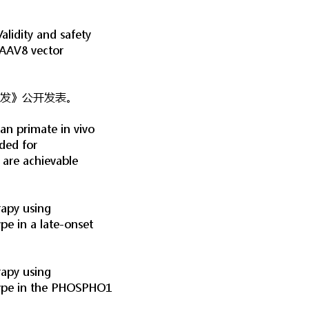
ty and safety
(AAV8 vector
的开发》公开发表。
imate in vivo
ded for
 are achievable
y using
e in a late-onset
y using
type in the PHOSPHO1