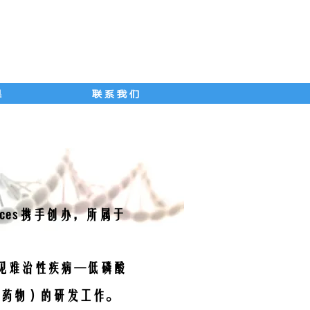
果
联 系 我 们
ces
携手创办，所属于
罕见难治性疾病―低磷酸
药物）的研发工作。